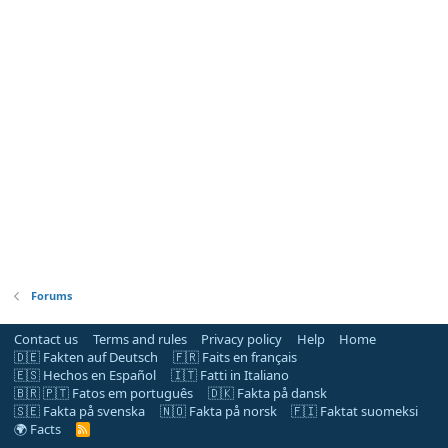
Forums
Contact us
Terms and rules
Privacy policy
Help
Home
🇩🇪 Fakten auf Deutsch
🇫🇷 Faits en français
🇪🇸 Hechos en Español
🇮🇹 Fatti in Italiano
🇧🇷 🇵🇹 Fatos em português
🇩🇰 Fakta på dansk
🇸🇪 Fakta på svenska
🇳🇴 Fakta på norsk
🇫🇮 Faktat suomeksi
🌍 Facts
R
S