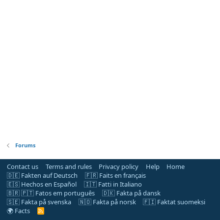
Forums
Contact us
Terms and rules
Privacy policy
Help
Home
🇩🇪 Fakten auf Deutsch
🇫🇷 Faits en français
🇪🇸 Hechos en Español
🇮🇹 Fatti in Italiano
🇧🇷 🇵🇹 Fatos em português
🇩🇰 Fakta på dansk
🇸🇪 Fakta på svenska
🇳🇴 Fakta på norsk
🇫🇮 Faktat suomeksi
🌍 Facts
R
S