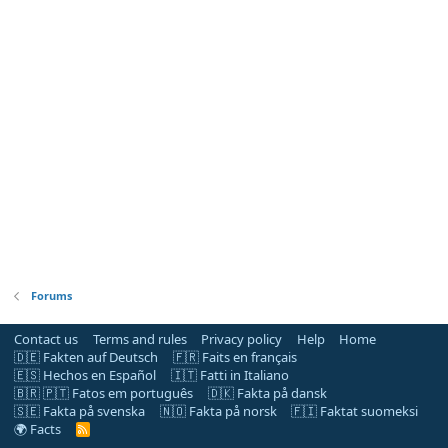
Forums
Contact us
Terms and rules
Privacy policy
Help
Home
🇩🇪 Fakten auf Deutsch
🇫🇷 Faits en français
🇪🇸 Hechos en Español
🇮🇹 Fatti in Italiano
🇧🇷 🇵🇹 Fatos em português
🇩🇰 Fakta på dansk
🇸🇪 Fakta på svenska
🇳🇴 Fakta på norsk
🇫🇮 Faktat suomeksi
🌍 Facts
R
S