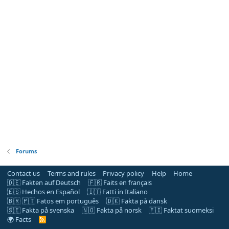
Forums
Contact us
Terms and rules
Privacy policy
Help
Home
🇩🇪 Fakten auf Deutsch
🇫🇷 Faits en français
🇪🇸 Hechos en Español
🇮🇹 Fatti in Italiano
🇧🇷 🇵🇹 Fatos em português
🇩🇰 Fakta på dansk
🇸🇪 Fakta på svenska
🇳🇴 Fakta på norsk
🇫🇮 Faktat suomeksi
🌍 Facts
R
S