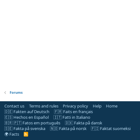
Forums
Contact us
Terms and rules
Privacy policy
Help
Home
🇩🇪 Fakten auf Deutsch
🇫🇷 Faits en français
🇪🇸 Hechos en Español
🇮🇹 Fatti in Italiano
🇧🇷 🇵🇹 Fatos em português
🇩🇰 Fakta på dansk
🇸🇪 Fakta på svenska
🇳🇴 Fakta på norsk
🇫🇮 Faktat suomeksi
🌍 Facts
R
S