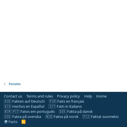
Forums
Contact us
Terms and rules
Privacy policy
Help
Home
🇩🇪 Fakten auf Deutsch
🇫🇷 Faits en français
🇪🇸 Hechos en Español
🇮🇹 Fatti in Italiano
🇧🇷 🇵🇹 Fatos em português
🇩🇰 Fakta på dansk
🇸🇪 Fakta på svenska
🇳🇴 Fakta på norsk
🇫🇮 Faktat suomeksi
🌍 Facts
R
S