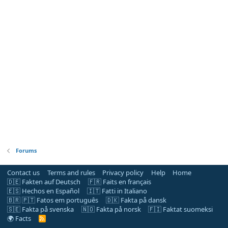
Forums
Contact us
Terms and rules
Privacy policy
Help
Home
🇩🇪 Fakten auf Deutsch
🇫🇷 Faits en français
🇪🇸 Hechos en Español
🇮🇹 Fatti in Italiano
🇧🇷 🇵🇹 Fatos em português
🇩🇰 Fakta på dansk
🇸🇪 Fakta på svenska
🇳🇴 Fakta på norsk
🇫🇮 Faktat suomeksi
🌍 Facts
R
S