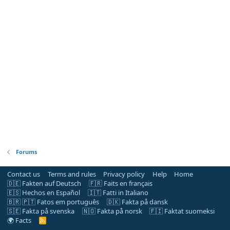
Forums
Contact us
Terms and rules
Privacy policy
Help
Home
🇩🇪 Fakten auf Deutsch
🇫🇷 Faits en français
🇪🇸 Hechos en Español
🇮🇹 Fatti in Italiano
🇧🇷 🇵🇹 Fatos em português
🇩🇰 Fakta på dansk
🇸🇪 Fakta på svenska
🇳🇴 Fakta på norsk
🇫🇮 Faktat suomeksi
🌍 Facts
R
S