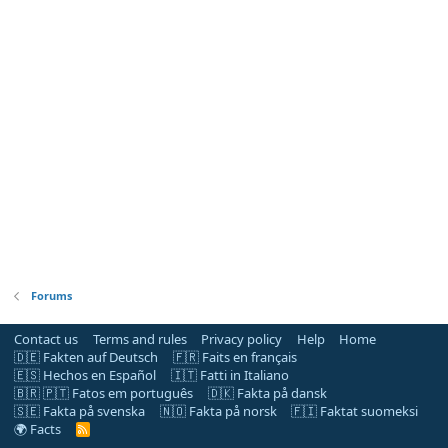
Forums
Contact us
Terms and rules
Privacy policy
Help
Home
🇩🇪 Fakten auf Deutsch
🇫🇷 Faits en français
🇪🇸 Hechos en Español
🇮🇹 Fatti in Italiano
🇧🇷 🇵🇹 Fatos em português
🇩🇰 Fakta på dansk
🇸🇪 Fakta på svenska
🇳🇴 Fakta på norsk
🇫🇮 Faktat suomeksi
🌍 Facts
R
S