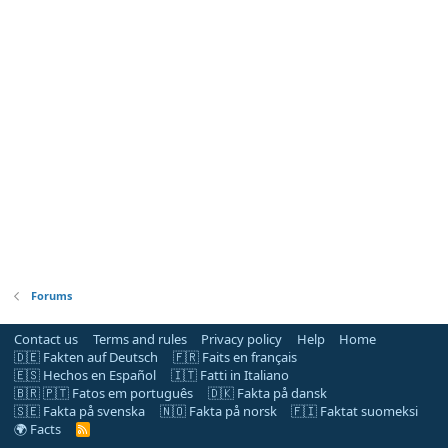
Forums
Contact us
Terms and rules
Privacy policy
Help
Home
🇩🇪 Fakten auf Deutsch
🇫🇷 Faits en français
🇪🇸 Hechos en Español
🇮🇹 Fatti in Italiano
🇧🇷 🇵🇹 Fatos em português
🇩🇰 Fakta på dansk
🇸🇪 Fakta på svenska
🇳🇴 Fakta på norsk
🇫🇮 Faktat suomeksi
🌍 Facts
R
S