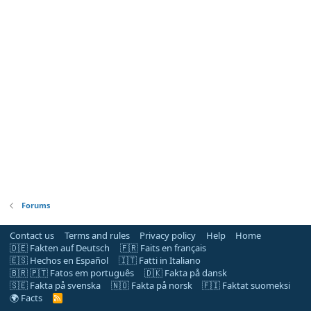
Forums
Contact us
Terms and rules
Privacy policy
Help
Home
🇩🇪 Fakten auf Deutsch
🇫🇷 Faits en français
🇪🇸 Hechos en Español
🇮🇹 Fatti in Italiano
🇧🇷 🇵🇹 Fatos em português
🇩🇰 Fakta på dansk
🇸🇪 Fakta på svenska
🇳🇴 Fakta på norsk
🇫🇮 Faktat suomeksi
🌍 Facts
R
S