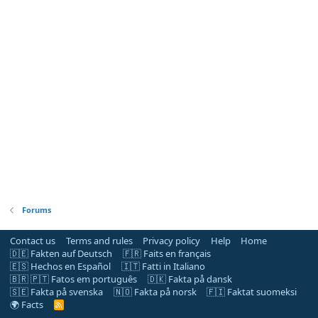
Forums
Contact us
Terms and rules
Privacy policy
Help
Home
🇩🇪 Fakten auf Deutsch
🇫🇷 Faits en français
🇪🇸 Hechos en Español
🇮🇹 Fatti in Italiano
🇧🇷 🇵🇹 Fatos em português
🇩🇰 Fakta på dansk
🇸🇪 Fakta på svenska
🇳🇴 Fakta på norsk
🇫🇮 Faktat suomeksi
🌍 Facts
R
S