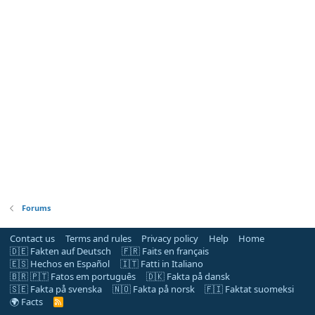
Forums
Contact us
Terms and rules
Privacy policy
Help
Home
🇩🇪 Fakten auf Deutsch
🇫🇷 Faits en français
🇪🇸 Hechos en Español
🇮🇹 Fatti in Italiano
🇧🇷 🇵🇹 Fatos em português
🇩🇰 Fakta på dansk
🇸🇪 Fakta på svenska
🇳🇴 Fakta på norsk
🇫🇮 Faktat suomeksi
🌍 Facts
R
S