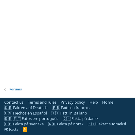
Forums
Contact us
Terms and rules
Privacy policy
Help
Home
🇩🇪 Fakten auf Deutsch
🇫🇷 Faits en français
🇪🇸 Hechos en Español
🇮🇹 Fatti in Italiano
🇧🇷 🇵🇹 Fatos em português
🇩🇰 Fakta på dansk
🇸🇪 Fakta på svenska
🇳🇴 Fakta på norsk
🇫🇮 Faktat suomeksi
🌍 Facts
R
S