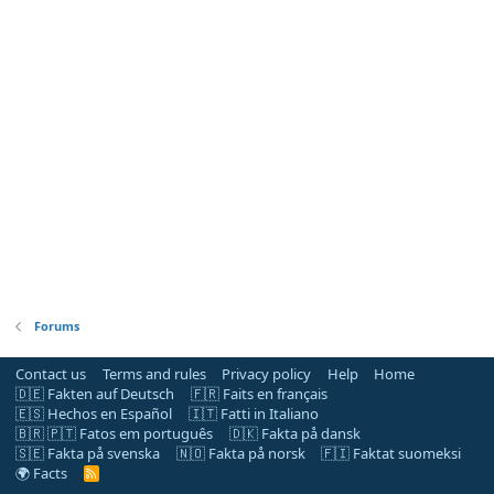
Forums
Contact us
Terms and rules
Privacy policy
Help
Home
🇩🇪 Fakten auf Deutsch
🇫🇷 Faits en français
🇪🇸 Hechos en Español
🇮🇹 Fatti in Italiano
🇧🇷 🇵🇹 Fatos em português
🇩🇰 Fakta på dansk
🇸🇪 Fakta på svenska
🇳🇴 Fakta på norsk
🇫🇮 Faktat suomeksi
🌍 Facts
R
S