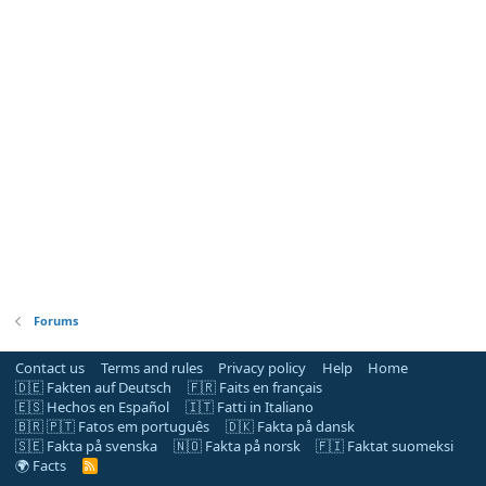
Forums
Contact us
Terms and rules
Privacy policy
Help
Home
🇩🇪 Fakten auf Deutsch
🇫🇷 Faits en français
🇪🇸 Hechos en Español
🇮🇹 Fatti in Italiano
🇧🇷 🇵🇹 Fatos em português
🇩🇰 Fakta på dansk
🇸🇪 Fakta på svenska
🇳🇴 Fakta på norsk
🇫🇮 Faktat suomeksi
🌍 Facts
R
S