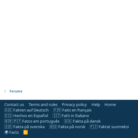
Forums
Contact us
Terms and rules
Privacy policy
Help
Home
🇩🇪 Fakten auf Deutsch
🇫🇷 Faits en français
🇪🇸 Hechos en Español
🇮🇹 Fatti in Italiano
🇧🇷 🇵🇹 Fatos em português
🇩🇰 Fakta på dansk
🇸🇪 Fakta på svenska
🇳🇴 Fakta på norsk
🇫🇮 Faktat suomeksi
🌍 Facts
R
S