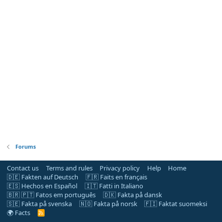
Forums
Contact us
Terms and rules
Privacy policy
Help
Home
🇩🇪 Fakten auf Deutsch
🇫🇷 Faits en français
🇪🇸 Hechos en Español
🇮🇹 Fatti in Italiano
🇧🇷 🇵🇹 Fatos em português
🇩🇰 Fakta på dansk
🇸🇪 Fakta på svenska
🇳🇴 Fakta på norsk
🇫🇮 Faktat suomeksi
🌍 Facts
R
S