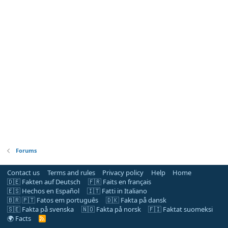
Forums
Contact us
Terms and rules
Privacy policy
Help
Home
🇩🇪 Fakten auf Deutsch
🇫🇷 Faits en français
🇪🇸 Hechos en Español
🇮🇹 Fatti in Italiano
🇧🇷 🇵🇹 Fatos em português
🇩🇰 Fakta på dansk
🇸🇪 Fakta på svenska
🇳🇴 Fakta på norsk
🇫🇮 Faktat suomeksi
🌍 Facts
R
S