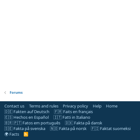
Forums
Contact us
Terms and rules
Privacy policy
Help
Home
🇩🇪 Fakten auf Deutsch
🇫🇷 Faits en français
🇪🇸 Hechos en Español
🇮🇹 Fatti in Italiano
🇧🇷 🇵🇹 Fatos em português
🇩🇰 Fakta på dansk
🇸🇪 Fakta på svenska
🇳🇴 Fakta på norsk
🇫🇮 Faktat suomeksi
🌍 Facts
R
S