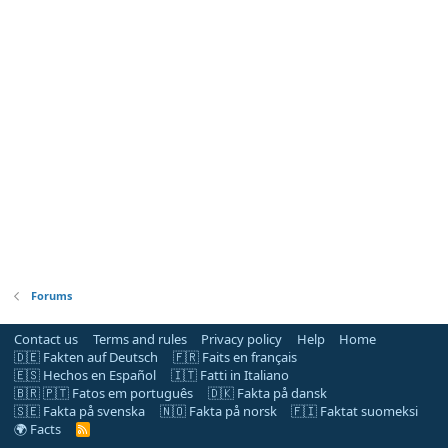
Forums
Contact us
Terms and rules
Privacy policy
Help
Home
🇩🇪 Fakten auf Deutsch
🇫🇷 Faits en français
🇪🇸 Hechos en Español
🇮🇹 Fatti in Italiano
🇧🇷 🇵🇹 Fatos em português
🇩🇰 Fakta på dansk
🇸🇪 Fakta på svenska
🇳🇴 Fakta på norsk
🇫🇮 Faktat suomeksi
🌍 Facts
R
S