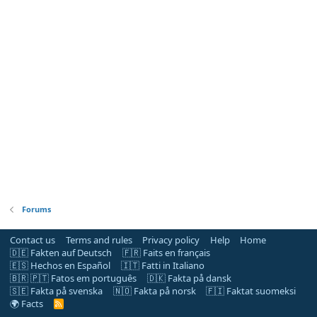
Forums
Contact us
Terms and rules
Privacy policy
Help
Home
🇩🇪 Fakten auf Deutsch
🇫🇷 Faits en français
🇪🇸 Hechos en Español
🇮🇹 Fatti in Italiano
🇧🇷 🇵🇹 Fatos em português
🇩🇰 Fakta på dansk
🇸🇪 Fakta på svenska
🇳🇴 Fakta på norsk
🇫🇮 Faktat suomeksi
🌍 Facts
R
S