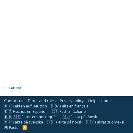
Forums
Contact us
Terms and rules
Privacy policy
Help
Home
🇩🇪 Fakten auf Deutsch
🇫🇷 Faits en français
🇪🇸 Hechos en Español
🇮🇹 Fatti in Italiano
🇧🇷 🇵🇹 Fatos em português
🇩🇰 Fakta på dansk
🇸🇪 Fakta på svenska
🇳🇴 Fakta på norsk
🇫🇮 Faktat suomeksi
🌍 Facts
R
S