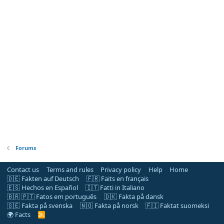
Forums
Contact us
Terms and rules
Privacy policy
Help
Home
🇩🇪 Fakten auf Deutsch
🇫🇷 Faits en français
🇪🇸 Hechos en Español
🇮🇹 Fatti in Italiano
🇧🇷 🇵🇹 Fatos em português
🇩🇰 Fakta på dansk
🇸🇪 Fakta på svenska
🇳🇴 Fakta på norsk
🇫🇮 Faktat suomeksi
🌍 Facts
R
S