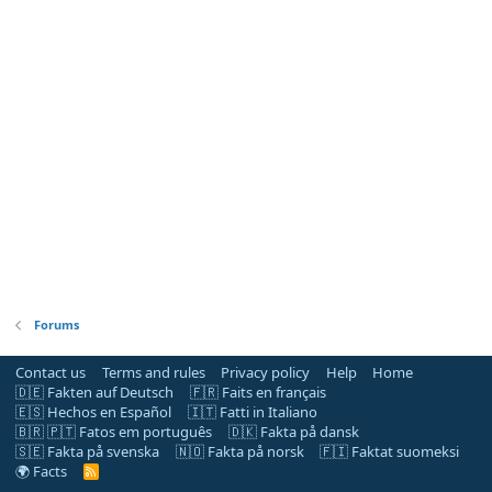
Forums
Contact us
Terms and rules
Privacy policy
Help
Home
🇩🇪 Fakten auf Deutsch
🇫🇷 Faits en français
🇪🇸 Hechos en Español
🇮🇹 Fatti in Italiano
🇧🇷 🇵🇹 Fatos em português
🇩🇰 Fakta på dansk
🇸🇪 Fakta på svenska
🇳🇴 Fakta på norsk
🇫🇮 Faktat suomeksi
🌍 Facts
R
S