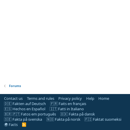
Forums
Contact us
Terms and rules
Privacy policy
Help
Home
🇩🇪 Fakten auf Deutsch
🇫🇷 Faits en français
🇪🇸 Hechos en Español
🇮🇹 Fatti in Italiano
🇧🇷 🇵🇹 Fatos em português
🇩🇰 Fakta på dansk
🇸🇪 Fakta på svenska
🇳🇴 Fakta på norsk
🇫🇮 Faktat suomeksi
🌍 Facts
R
S