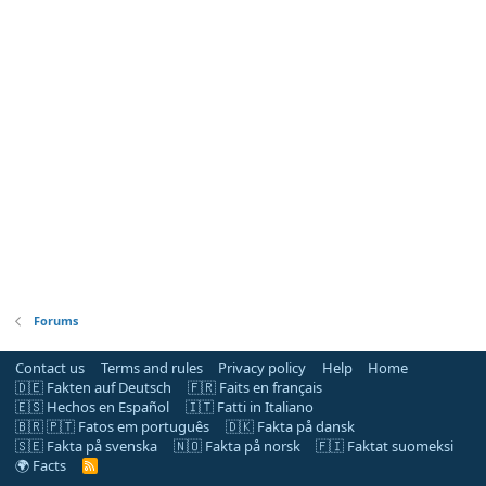
Forums
Contact us
Terms and rules
Privacy policy
Help
Home
🇩🇪 Fakten auf Deutsch
🇫🇷 Faits en français
🇪🇸 Hechos en Español
🇮🇹 Fatti in Italiano
🇧🇷 🇵🇹 Fatos em português
🇩🇰 Fakta på dansk
🇸🇪 Fakta på svenska
🇳🇴 Fakta på norsk
🇫🇮 Faktat suomeksi
🌍 Facts
R
S