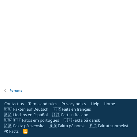
Forums
Contact us
Terms and rules
Privacy policy
Help
Home
🇩🇪 Fakten auf Deutsch
🇫🇷 Faits en français
🇪🇸 Hechos en Español
🇮🇹 Fatti in Italiano
🇧🇷 🇵🇹 Fatos em português
🇩🇰 Fakta på dansk
🇸🇪 Fakta på svenska
🇳🇴 Fakta på norsk
🇫🇮 Faktat suomeksi
🌍 Facts
R
S