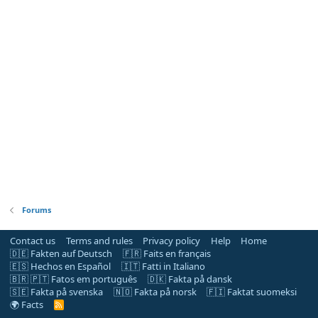
Forums
Contact us
Terms and rules
Privacy policy
Help
Home
🇩🇪 Fakten auf Deutsch
🇫🇷 Faits en français
🇪🇸 Hechos en Español
🇮🇹 Fatti in Italiano
🇧🇷 🇵🇹 Fatos em português
🇩🇰 Fakta på dansk
🇸🇪 Fakta på svenska
🇳🇴 Fakta på norsk
🇫🇮 Faktat suomeksi
🌍 Facts
R
S