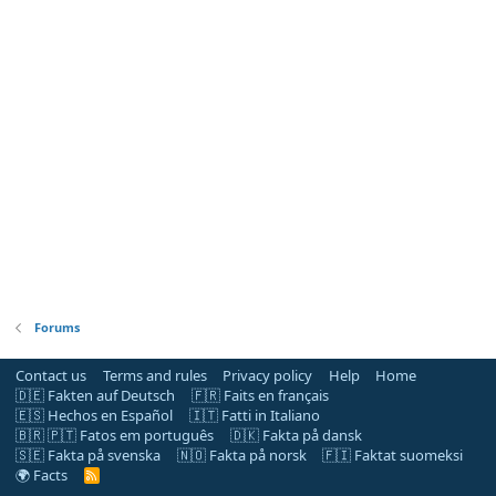
Forums
Contact us
Terms and rules
Privacy policy
Help
Home
🇩🇪 Fakten auf Deutsch
🇫🇷 Faits en français
🇪🇸 Hechos en Español
🇮🇹 Fatti in Italiano
🇧🇷 🇵🇹 Fatos em português
🇩🇰 Fakta på dansk
🇸🇪 Fakta på svenska
🇳🇴 Fakta på norsk
🇫🇮 Faktat suomeksi
🌍 Facts
R
S