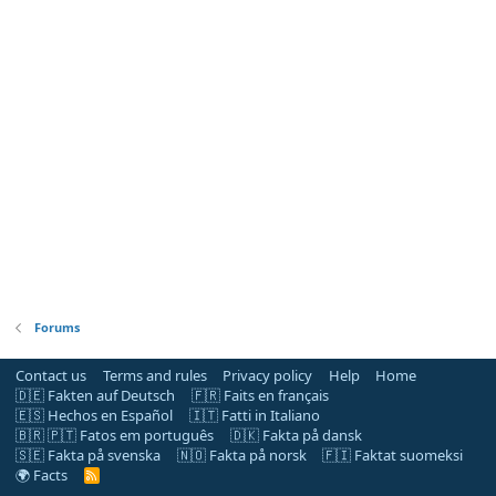
Forums
Contact us
Terms and rules
Privacy policy
Help
Home
🇩🇪 Fakten auf Deutsch
🇫🇷 Faits en français
🇪🇸 Hechos en Español
🇮🇹 Fatti in Italiano
🇧🇷 🇵🇹 Fatos em português
🇩🇰 Fakta på dansk
🇸🇪 Fakta på svenska
🇳🇴 Fakta på norsk
🇫🇮 Faktat suomeksi
🌍 Facts
R
S