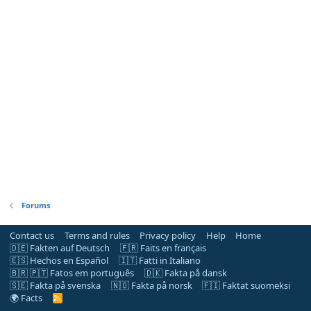
Forums
Contact us
Terms and rules
Privacy policy
Help
Home
🇩🇪 Fakten auf Deutsch
🇫🇷 Faits en français
🇪🇸 Hechos en Español
🇮🇹 Fatti in Italiano
🇧🇷 🇵🇹 Fatos em português
🇩🇰 Fakta på dansk
🇸🇪 Fakta på svenska
🇳🇴 Fakta på norsk
🇫🇮 Faktat suomeksi
🌍 Facts
R
S