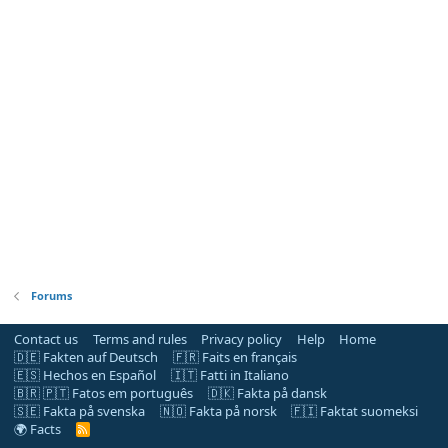
Forums
Contact us
Terms and rules
Privacy policy
Help
Home
🇩🇪 Fakten auf Deutsch
🇫🇷 Faits en français
🇪🇸 Hechos en Español
🇮🇹 Fatti in Italiano
🇧🇷 🇵🇹 Fatos em português
🇩🇰 Fakta på dansk
🇸🇪 Fakta på svenska
🇳🇴 Fakta på norsk
🇫🇮 Faktat suomeksi
🌍 Facts
R
S