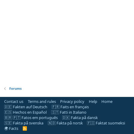
Forums
Contact us
Terms and rules
Privacy policy
Help
Home
🇩🇪 Fakten auf Deutsch
🇫🇷 Faits en français
🇪🇸 Hechos en Español
🇮🇹 Fatti in Italiano
🇧🇷 🇵🇹 Fatos em português
🇩🇰 Fakta på dansk
🇸🇪 Fakta på svenska
🇳🇴 Fakta på norsk
🇫🇮 Faktat suomeksi
🌍 Facts
R
S