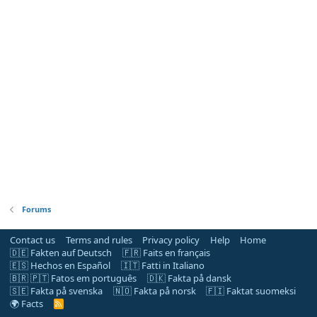
Forums
Contact us
Terms and rules
Privacy policy
Help
Home
🇩🇪 Fakten auf Deutsch
🇫🇷 Faits en français
🇪🇸 Hechos en Español
🇮🇹 Fatti in Italiano
🇧🇷 🇵🇹 Fatos em português
🇩🇰 Fakta på dansk
🇸🇪 Fakta på svenska
🇳🇴 Fakta på norsk
🇫🇮 Faktat suomeksi
🌍 Facts
R
S