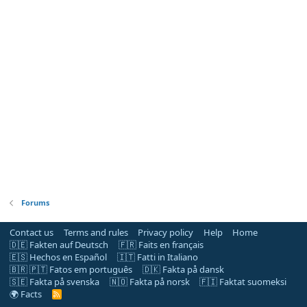
Forums
Contact us
Terms and rules
Privacy policy
Help
Home
🇩🇪 Fakten auf Deutsch
🇫🇷 Faits en français
🇪🇸 Hechos en Español
🇮🇹 Fatti in Italiano
🇧🇷 🇵🇹 Fatos em português
🇩🇰 Fakta på dansk
🇸🇪 Fakta på svenska
🇳🇴 Fakta på norsk
🇫🇮 Faktat suomeksi
🌍 Facts
R
S