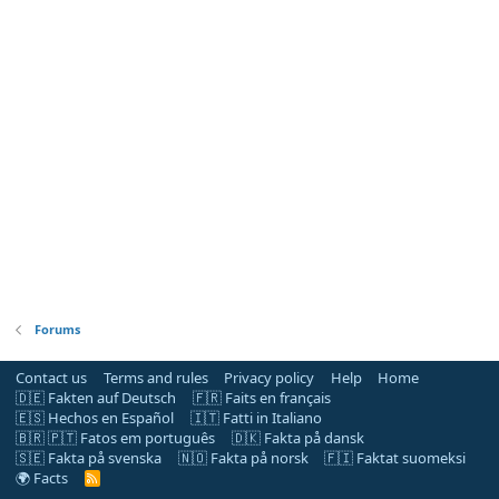
Forums
Contact us
Terms and rules
Privacy policy
Help
Home
🇩🇪 Fakten auf Deutsch
🇫🇷 Faits en français
🇪🇸 Hechos en Español
🇮🇹 Fatti in Italiano
🇧🇷 🇵🇹 Fatos em português
🇩🇰 Fakta på dansk
🇸🇪 Fakta på svenska
🇳🇴 Fakta på norsk
🇫🇮 Faktat suomeksi
🌍 Facts
R
S