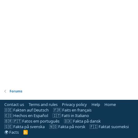
Forums
Contact us
Terms and rules
Privacy policy
Help
Home
🇩🇪 Fakten auf Deutsch
🇫🇷 Faits en français
🇪🇸 Hechos en Español
🇮🇹 Fatti in Italiano
🇧🇷 🇵🇹 Fatos em português
🇩🇰 Fakta på dansk
🇸🇪 Fakta på svenska
🇳🇴 Fakta på norsk
🇫🇮 Faktat suomeksi
🌍 Facts
R
S