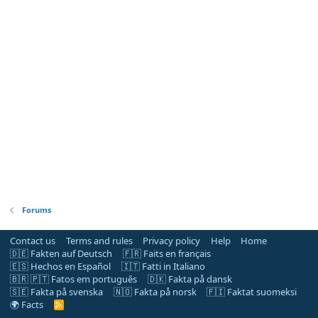
Forums
Contact us
Terms and rules
Privacy policy
Help
Home
🇩🇪 Fakten auf Deutsch
🇫🇷 Faits en français
🇪🇸 Hechos en Español
🇮🇹 Fatti in Italiano
🇧🇷 🇵🇹 Fatos em português
🇩🇰 Fakta på dansk
🇸🇪 Fakta på svenska
🇳🇴 Fakta på norsk
🇫🇮 Faktat suomeksi
🌍 Facts
R
S