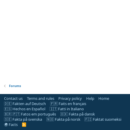
Forums
Contact us
Terms and rules
Privacy policy
Help
Home
🇩🇪 Fakten auf Deutsch
🇫🇷 Faits en français
🇪🇸 Hechos en Español
🇮🇹 Fatti in Italiano
🇧🇷 🇵🇹 Fatos em português
🇩🇰 Fakta på dansk
🇸🇪 Fakta på svenska
🇳🇴 Fakta på norsk
🇫🇮 Faktat suomeksi
🌍 Facts
R
S