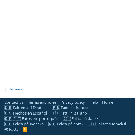
Forums
Contact us
Terms and rules
Privacy policy
Help
Home
🇩🇪 Fakten auf Deutsch
🇫🇷 Faits en français
🇪🇸 Hechos en Español
🇮🇹 Fatti in Italiano
🇧🇷 🇵🇹 Fatos em português
🇩🇰 Fakta på dansk
🇸🇪 Fakta på svenska
🇳🇴 Fakta på norsk
🇫🇮 Faktat suomeksi
🌍 Facts
R
S