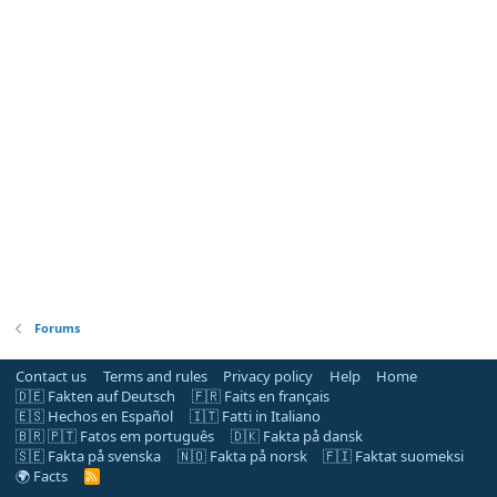
Forums
Contact us
Terms and rules
Privacy policy
Help
Home
🇩🇪 Fakten auf Deutsch
🇫🇷 Faits en français
🇪🇸 Hechos en Español
🇮🇹 Fatti in Italiano
🇧🇷 🇵🇹 Fatos em português
🇩🇰 Fakta på dansk
🇸🇪 Fakta på svenska
🇳🇴 Fakta på norsk
🇫🇮 Faktat suomeksi
🌍 Facts
R
S