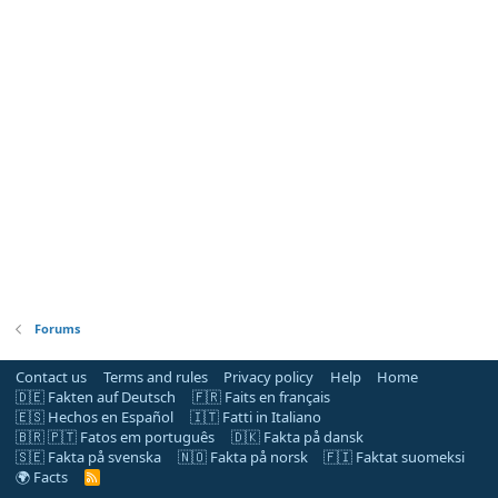
Forums
Contact us
Terms and rules
Privacy policy
Help
Home
🇩🇪 Fakten auf Deutsch
🇫🇷 Faits en français
🇪🇸 Hechos en Español
🇮🇹 Fatti in Italiano
🇧🇷 🇵🇹 Fatos em português
🇩🇰 Fakta på dansk
🇸🇪 Fakta på svenska
🇳🇴 Fakta på norsk
🇫🇮 Faktat suomeksi
🌍 Facts
R
S