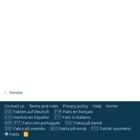
Forums
Contact us
Terms and rules
Privacy policy
Help
Home
🇩🇪 Fakten auf Deutsch
🇫🇷 Faits en français
🇪🇸 Hechos en Español
🇮🇹 Fatti in Italiano
🇧🇷 🇵🇹 Fatos em português
🇩🇰 Fakta på dansk
🇸🇪 Fakta på svenska
🇳🇴 Fakta på norsk
🇫🇮 Faktat suomeksi
🌍 Facts
R
S