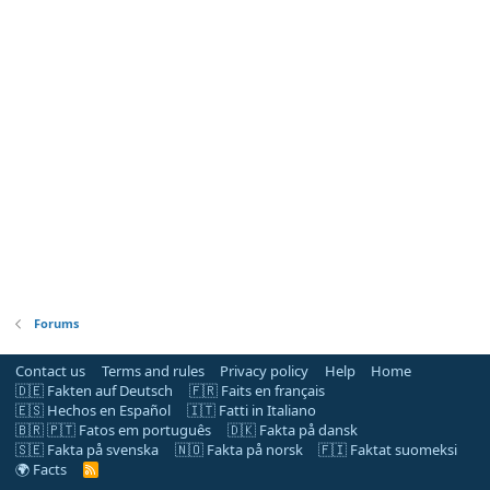
Forums
Contact us
Terms and rules
Privacy policy
Help
Home
🇩🇪 Fakten auf Deutsch
🇫🇷 Faits en français
🇪🇸 Hechos en Español
🇮🇹 Fatti in Italiano
🇧🇷 🇵🇹 Fatos em português
🇩🇰 Fakta på dansk
🇸🇪 Fakta på svenska
🇳🇴 Fakta på norsk
🇫🇮 Faktat suomeksi
🌍 Facts
R
S