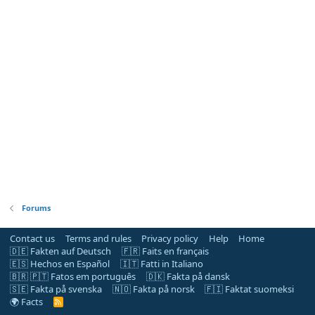
Forums
Contact us
Terms and rules
Privacy policy
Help
Home
🇩🇪 Fakten auf Deutsch
🇫🇷 Faits en français
🇪🇸 Hechos en Español
🇮🇹 Fatti in Italiano
🇧🇷 🇵🇹 Fatos em português
🇩🇰 Fakta på dansk
🇸🇪 Fakta på svenska
🇳🇴 Fakta på norsk
🇫🇮 Faktat suomeksi
🌍 Facts
R
S