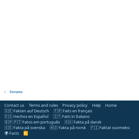
Forums
Contact us
Terms and rules
Privacy policy
Help
Home
🇩🇪 Fakten auf Deutsch
🇫🇷 Faits en français
🇪🇸 Hechos en Español
🇮🇹 Fatti in Italiano
🇧🇷 🇵🇹 Fatos em português
🇩🇰 Fakta på dansk
🇸🇪 Fakta på svenska
🇳🇴 Fakta på norsk
🇫🇮 Faktat suomeksi
🌍 Facts
R
S