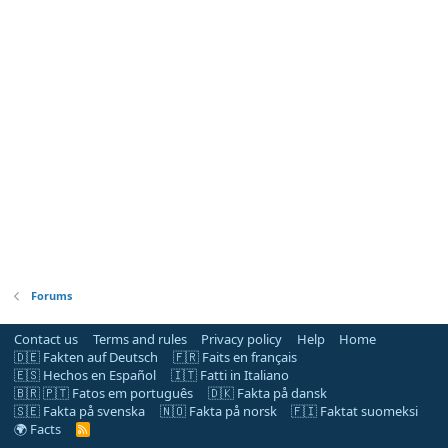
Forums
Contact us
Terms and rules
Privacy policy
Help
Home
🇩🇪 Fakten auf Deutsch
🇫🇷 Faits en français
🇪🇸 Hechos en Español
🇮🇹 Fatti in Italiano
🇧🇷 🇵🇹 Fatos em português
🇩🇰 Fakta på dansk
🇸🇪 Fakta på svenska
🇳🇴 Fakta på norsk
🇫🇮 Faktat suomeksi
🌍 Facts
R
S