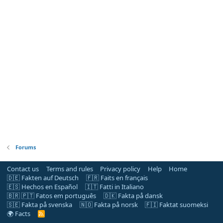
Forums
Contact us
Terms and rules
Privacy policy
Help
Home
🇩🇪 Fakten auf Deutsch
🇫🇷 Faits en français
🇪🇸 Hechos en Español
🇮🇹 Fatti in Italiano
🇧🇷 🇵🇹 Fatos em português
🇩🇰 Fakta på dansk
🇸🇪 Fakta på svenska
🇳🇴 Fakta på norsk
🇫🇮 Faktat suomeksi
🌍 Facts
R
S