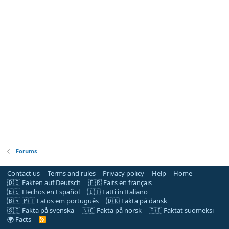
Forums
Contact us
Terms and rules
Privacy policy
Help
Home
🇩🇪 Fakten auf Deutsch
🇫🇷 Faits en français
🇪🇸 Hechos en Español
🇮🇹 Fatti in Italiano
🇧🇷 🇵🇹 Fatos em português
🇩🇰 Fakta på dansk
🇸🇪 Fakta på svenska
🇳🇴 Fakta på norsk
🇫🇮 Faktat suomeksi
🌍 Facts
R
S